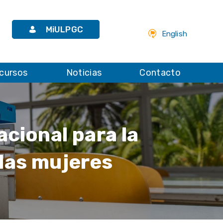
MiULPGC
English
cursos
Noticias
Contacto
acional para la
 las mujeres