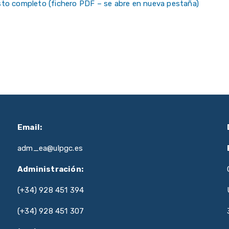
sto completo (fichero PDF – se abre en nueva pestaña)
Email:
adm_ea@ulpgc.es
Administración:
(+34) 928 451 394
(+34) 928 451 307